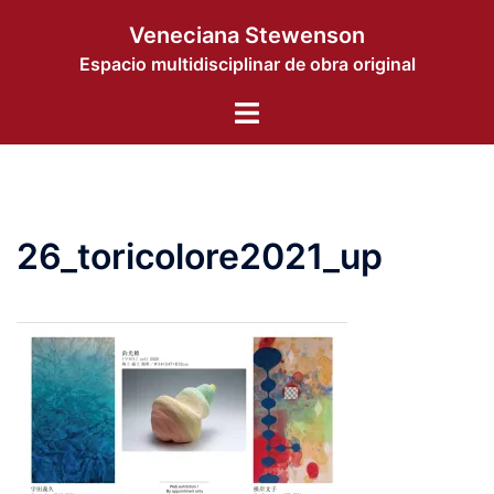
コ
Veneciana Stewenson
ン
Espacio multidisciplinar de obra original
テ
ン
ト
ツ
グ
へ
ル
ス
メ
キ
ニ
ッ
26_toricolore2021_up
ュ
プ
ー