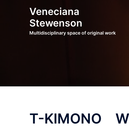
Skip
Veneciana
to
content
Stewenson
Multidisciplinary space of original work
T-KIMONO W