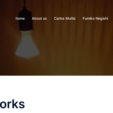
home
About us
Carlos Muñiz
Fumiko Negishi
orks