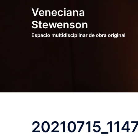
Saltar
Veneciana
al
contenido
Stewenson
Espacio multidisciplinar de obra original
20210715_114