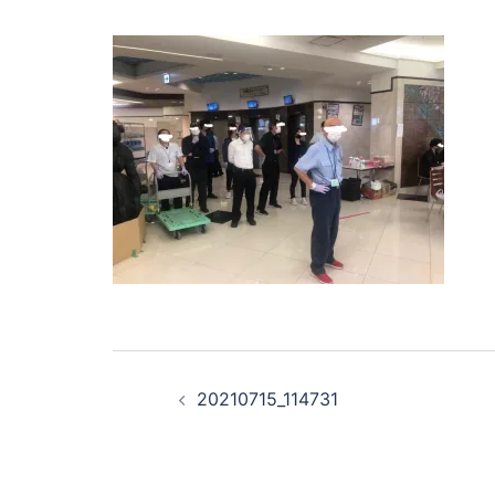
Navegación
20210715_114731
de
entradas