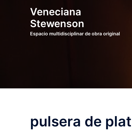
Saltar
Veneciana
al
contenido
Stewenson
Espacio multidisciplinar de obra original
pulsera de pla