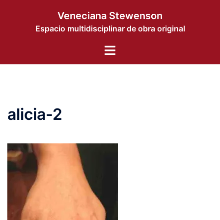
Saltar
Veneciana Stewenson
al
Espacio multidisciplinar de obra original
contenido
Alternar
menú
alicia-2