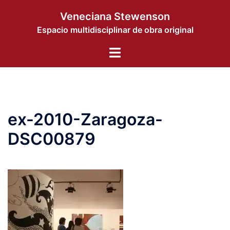
Saltar
Veneciana Stewenson
al
Espacio multidisciplinar de obra original
contenido
Alternar
menú
ex-2010-Zaragoza-
DSC00879