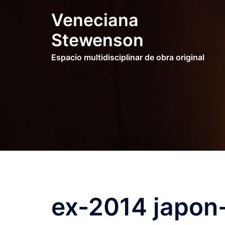
Saltar
Veneciana
al
contenido
Stewenson
Espacio multidisciplinar de obra original
ex-2014 japo