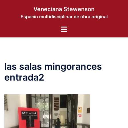
Saltar
Veneciana Stewenson
al
Espacio multidisciplinar de obra original
contenido
Alternar
menú
las salas mingorances
entrada2