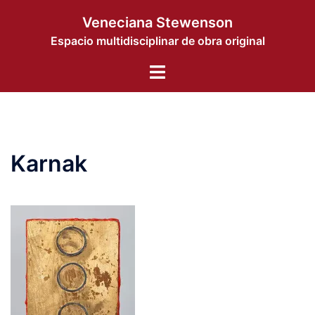
コ
Veneciana Stewenson
ン
Espacio multidisciplinar de obra original
テ
ン
ト
ツ
グ
へ
ル
ス
メ
キ
ニ
ッ
Karnak
ュ
プ
ー