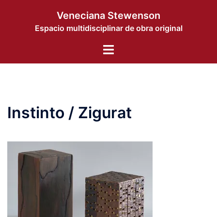
コ
Veneciana Stewenson
ン
Espacio multidisciplinar de obra original
テ
ン
ト
ツ
グ
へ
ル
ス
メ
キ
ニ
ッ
Instinto / Zigurat
ュ
プ
ー