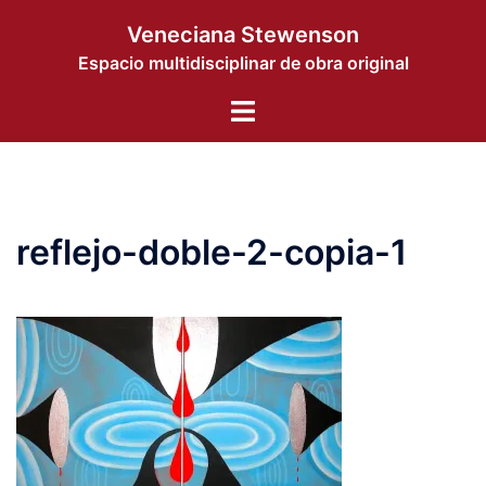
コ
Veneciana Stewenson
ン
Espacio multidisciplinar de obra original
テ
ン
ト
ツ
グ
へ
ル
ス
メ
キ
ニ
ッ
reflejo-doble-2-copia-1
ュ
プ
ー