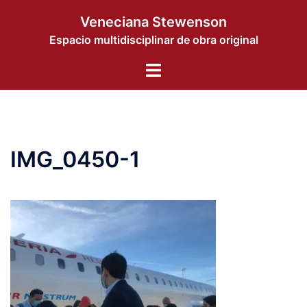
コ
Veneciana Stewenson
ン
Espacio multidisciplinar de obra original
テ
ン
ト
ツ
グ
へ
ル
ス
メ
キ
ニ
ッ
IMG_0450-1
ュ
プ
ー