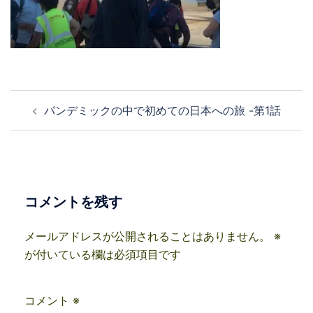
投
パンデミックの中で初めての日本への旅 -第1話
稿
ナ
ビ
ゲ
ー
コメントを残す
シ
ョ
メールアドレスが公開されることはありません。
※
ン
が付いている欄は必須項目です
コメント
※