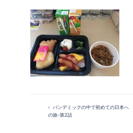
投
パンデミックの中で初めての日本へ
稿
の旅-第2話
ナ