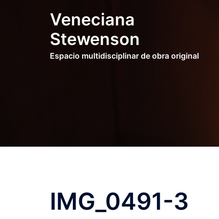
コ
Veneciana
ン
テ
Stewenson
ン
Espacio multidisciplinar de obra original
ツ
へ
ス
キ
ッ
プ
IMG_0491-3