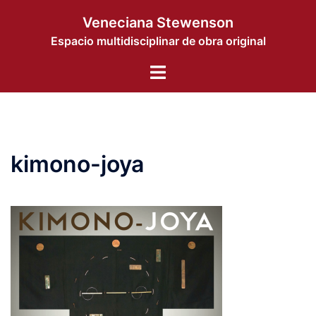
Saltar
Veneciana Stewenson
al
Espacio multidisciplinar de obra original
contenido
Alternar
menú
kimono-joya