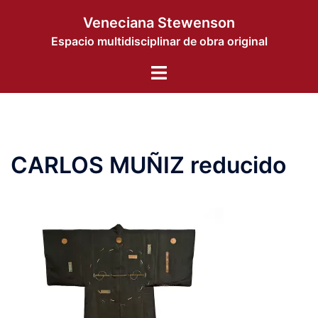
Saltar
Veneciana Stewenson
al
Espacio multidisciplinar de obra original
contenido
Alternar
menú
CARLOS MUÑIZ reducido