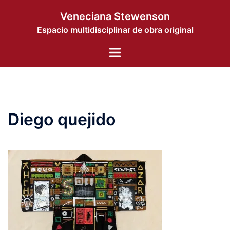
Saltar
Veneciana Stewenson
al
Espacio multidisciplinar de obra original
contenido
Alternar
menú
Diego quejido