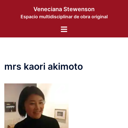
Saltar
Veneciana Stewenson
al
Espacio multidisciplinar de obra original
contenido
Alternar
menú
mrs kaori akimoto