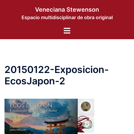
Saltar
Veneciana Stewenson
al
Espacio multidisciplinar de obra original
contenido
Alternar
menú
20150122-Exposicion-
EcosJapon-2