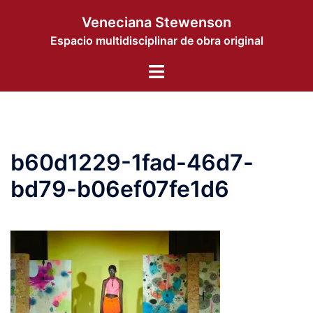
Saltar
Veneciana Stewenson
al
Espacio multidisciplinar de obra original
contenido
Alternar
menú
b60d1229-1fad-46d7-
bd79-b06ef07fe1d6