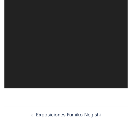
Navegación
Exposiciones Fumiko Negishi
de
entradas