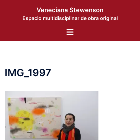
Saltar
Veneciana Stewenson
al
Espacio multidisciplinar de obra original
contenido
Alternar
menú
IMG_1997