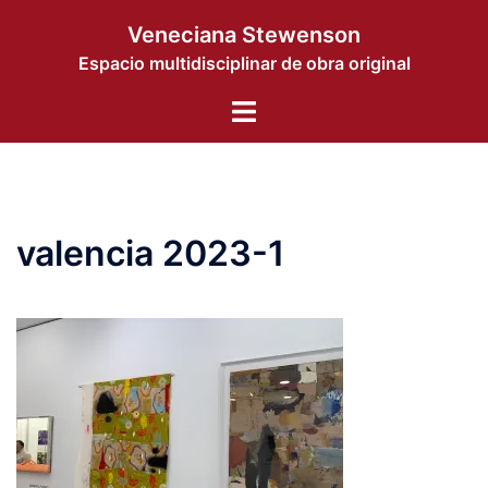
Saltar
Veneciana Stewenson
al
Espacio multidisciplinar de obra original
contenido
Alternar
menú
valencia 2023-1