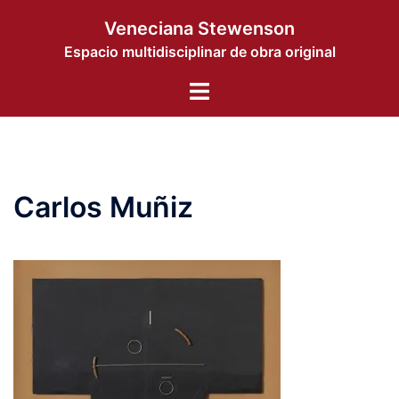
Saltar
Veneciana Stewenson
al
Espacio multidisciplinar de obra original
contenido
Alternar
menú
Carlos Muñiz