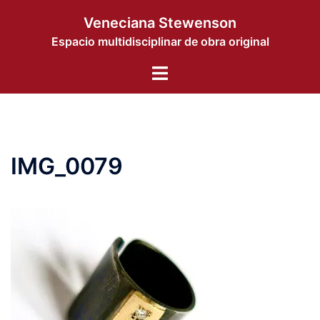
Saltar
Veneciana Stewenson
al
Espacio multidisciplinar de obra original
contenido
Alternar
menú
IMG_0079