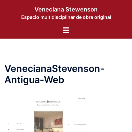
Saltar
Veneciana Stewenson
al
Espacio multidisciplinar de obra original
contenido
Alternar
menú
VenecianaStevenson-
Antigua-Web